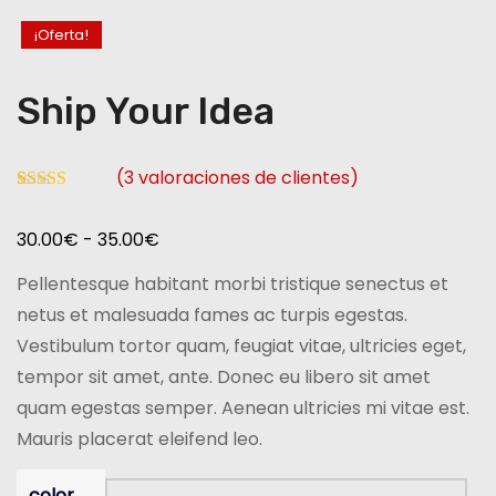
o
¡Oferta!
Ship Your Idea
(
3
valoraciones de clientes)
Valorado
3
con
4.00
R
30.00
€
-
35.00
€
de 5 en
base a
a
valoracion
Pellentesque habitant morbi tristique senectus et
es de
n
clientes
netus et malesuada fames ac turpis egestas.
g
Vestibulum tortor quam, feugiat vitae, ultricies eget,
o
tempor sit amet, ante. Donec eu libero sit amet
d
quam egestas semper. Aenean ultricies mi vitae est.
e
Mauris placerat eleifend leo.
p
r
color