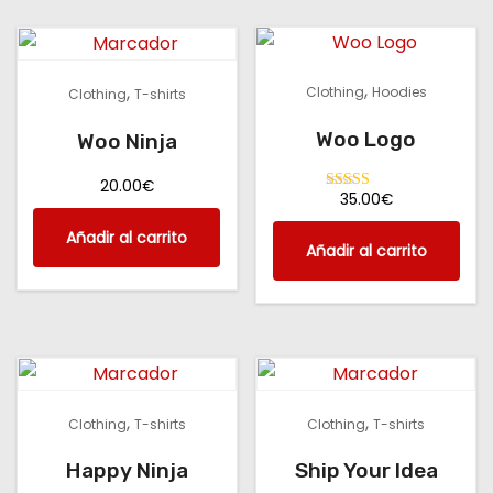
,
,
Clothing
Hoodies
Clothing
T-shirts
Woo Logo
Woo Ninja
20.00
€
35.00
€
Valorado
con
4.00
Añadir al carrito
de 5
Añadir al carrito
,
,
Clothing
T-shirts
Clothing
T-shirts
Happy Ninja
Ship Your Idea