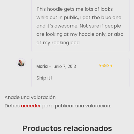
Valorado con
This hoodie gets me lots of looks
5
de 5
while out in public, I got the blue one
and it’s awesome. Not sure if people
are looking at my hoodie only, or also
at my rocking bod.
Maria
–
junio 7, 2013
Valorad
Ship it!
o con
3
de 5
Añade una valoración
Debes
acceder
para publicar una valoración.
Productos relacionados