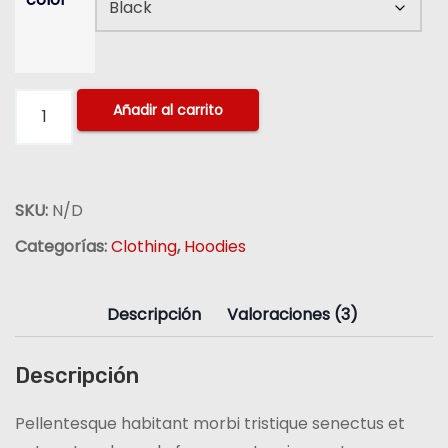
e
c
i
S
o
Añadir al carrito
h
s
i
:
p
d
SKU:
N/D
Y
e
o
s
Categorías:
Clothing
,
Hoodies
u
d
r
e
Descripción
Valoraciones (3)
I
3
d
0
Descripción
e
.
a
0
Pellentesque habitant morbi tristique senectus et
c
0