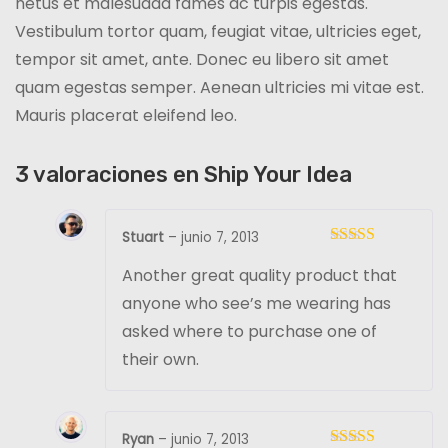
netus et malesuada fames ac turpis egestas.
a
€
Vestibulum tortor quam, feugiat vitae, ultricies eget,
n
h
tempor sit amet, ante. Donec eu libero sit amet
t
a
quam egestas semper. Aenean ultricies mi vitae est.
i
s
Mauris placerat eleifend leo.
d
t
a
a
3 valoraciones en
Ship Your Idea
d
3
5
Stuart
–
junio 7, 2013
.
Valorado
0
Another great quality product that
con
4
de 5
0
anyone who see’s me wearing has
€
asked where to purchase one of
their own.
Ryan
–
junio 7, 2013