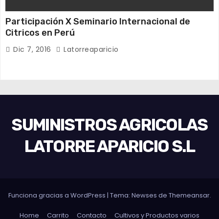
n
l
Participación X Seminario Internacional de
a
Citricos en Perú
p
Dic 7, 2016
Latorreaparicio
á
g
i
n
a
SUMINISTROS AGRICOLAS
d
LATORRE APARICIO S.L
e
p
r
o
Funciona gracias a WordPress
|
Tema:
Newses
de
Themeansar
.
d
u
Home
Carrito
Contacto
Cultivos y Productos varios